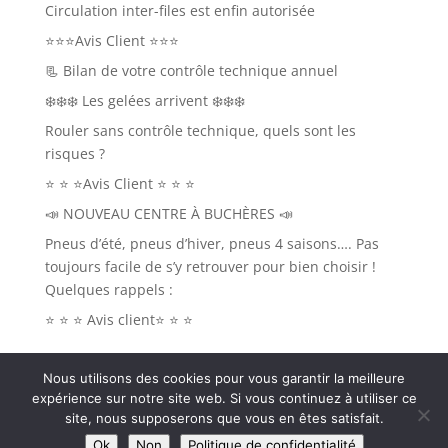
Circulation inter-files est enfin autorisée
⭐⭐⭐Avis Client ⭐⭐⭐
📃 Bilan de votre contrôle technique annuel
❄️❄️❄️ Les gelées arrivent ❄️❄️❄️
Rouler sans contrôle technique, quels sont les
risques ?
⭐ ⭐ ⭐Avis Client ⭐ ⭐ ⭐
📣 NOUVEAU CENTRE À BUCHÈRES 📣
Pneus d’été, pneus d’hiver, pneus 4 saisons…. Pas
toujours facile de s’y retrouver pour bien choisir !
Quelques rappels :
⭐ ⭐ ⭐ Avis client⭐ ⭐ ⭐
Nous utilisons des cookies pour vous garantir la meilleure
expérience sur notre site web. Si vous continuez à utiliser ce
site, nous supposerons que vous en êtes satisfait.
Ok
Non
Politique de confidentialité