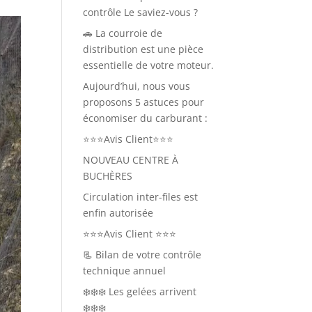
contrôle Le saviez-vous ?
🚗 La courroie de
distribution est une pièce
essentielle de votre moteur.
Aujourd’hui, nous vous
proposons 5 astuces pour
économiser du carburant :⁣
⭐⭐⭐Avis Client⭐⭐⭐
NOUVEAU CENTRE À
BUCHÈRES
Circulation inter-files est
enfin autorisée
⭐⭐⭐Avis Client ⭐⭐⭐
📃 Bilan de votre contrôle
technique annuel
❄️❄️❄️ Les gelées arrivent
❄️❄️❄️