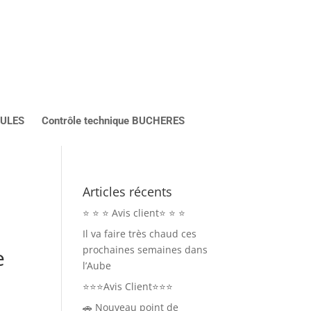
CULES
Contrôle technique BUCHERES
Articles récents
⭐ ⭐ ⭐ Avis client⭐ ⭐ ⭐
Il va faire très chaud ces
prochaines semaines dans
e
l’Aube
⭐⭐⭐Avis Client⭐⭐⭐
🚗 Nouveau point de